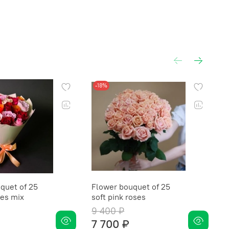
-18%
quet of 25
Flower bouquet of 25
F
es mix
soft pink roses
E
9 400 ₽
8
7 700 ₽