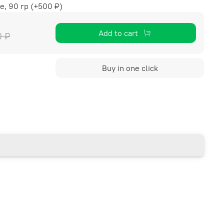
е, 90 гр
(+
500 ₽
)
Add to cart
0 ₽
Buy in one click