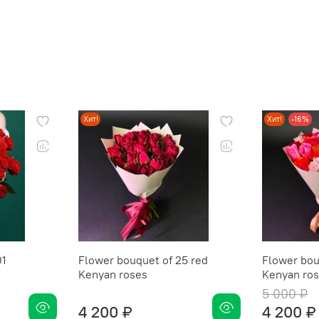
Хит!
Хит!
-16%
01
Flower bouquet of 25 red
Flower bou
Kenyan roses
Kenyan ros
5 000 ₽
4 200 ₽
4 200 ₽