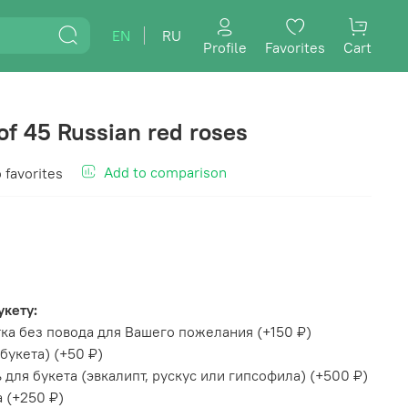
EN
RU
Profile
Favorites
Cart
of 45 Russian red roses
Add to comparison
 favorites
укету:
ка без повода для Вашего пожелания
(+
150 ₽
)
букета)
(+
50 ₽
)
для букета (эвкалипт, рускус или гипсофила)
(+
500 ₽
)
а
(+
250 ₽
)