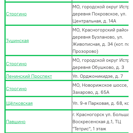
МО, городской округ Истра
Строгино
деревня Покровское, ул.
Центральная, д. 14А
МО, Красногорский район,
деревня Бузланово, ул.
Тушинская
Живописная, д. 34 (кот. пос
Прозорово)
МО, городской округ Истра
Строгино
деревня Обушково, д. 3
Ленинский Проспект
Ул. Орджоникидзе, д. 7
МО, Новорижское шоссе, д
Строгино
Захарово, д. 65А
Щёлковская
Ул. 9-я Парковая, д. 68, кор
г. Красногорск ул. Большая
Павшино
Воскресенская д.1, ТЦ
"Тетрис", 1 этаж