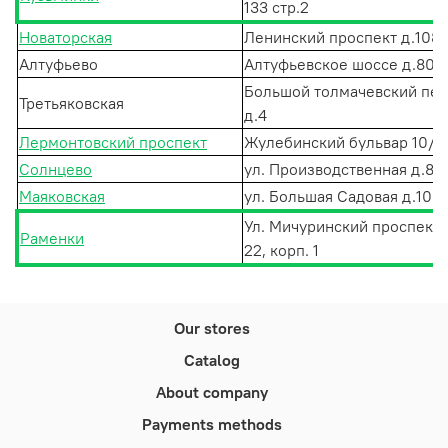
133 стр.2
Новаторская
Ленинский проспект д.108
Алтуфьево
Алтуфьевское шоссе д.80
Большой толмачевский пер
Третьяковская
д.4
Лермонтовский проспект
Жулебинский бульвар 10/6
Солнцево
ул. Производственная д.8 к
Маяковская
ул. Большая Садовая д.10
Ул. Мичуринский проспект, 
Раменки
22, корп. 1
Our stores
Catalog
About company
Payments methods