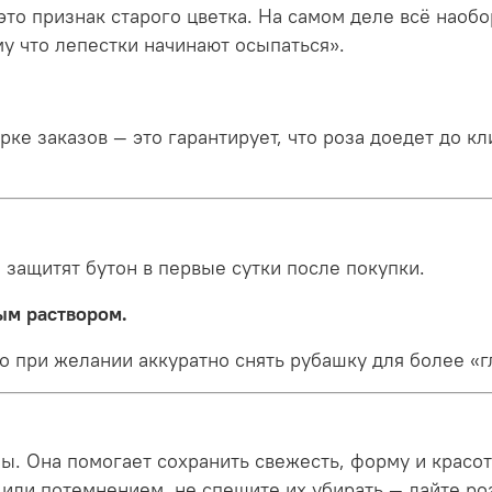
то признак старого цветка. На самом деле всё наобо
му что лепестки начинают осыпаться».
е заказов — это гарантирует, что роза доедет до кл
 защитят бутон в первые сутки после покупки.
ым раствором.
но при желании аккуратно снять рубашку для более «
ы. Она помогает сохранить свежесть, форму и красот
или потемнением, не спешите их убирать — дайте ро