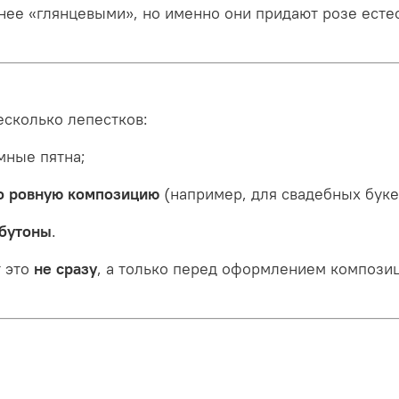
ее «глянцевыми», но именно они придают розе естест
есколько лепестков:
мные пятна;
о ровную композицию
(например, для свадебных буке
 бутоны
.
т это
не сразу
, а только перед оформлением компози