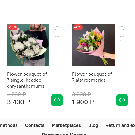
-19%
-41%
Flower bouquet of
Flower bouquet of
7 single-headed
7 alstroemerias
chrysanthemums
4 200 ₽
3 200 ₽
3 400 ₽
1 900 ₽
methods
Contacts
Marketplaces
Blog
Return and e
Доставка по Москве