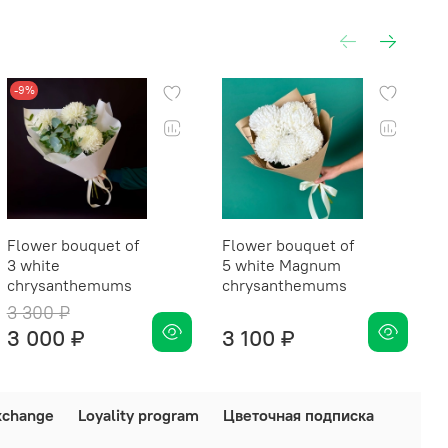
-9%
Flower bouquet of
Flower bouquet of
S
3 white
5 white Magnum
b
chrysanthemums
chrysanthemums
3 300 ₽
3 000 ₽
3 100 ₽
xchange
Loyality program
Цветочная подписка