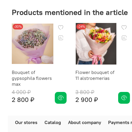
Products mentioned in the article
-30%
-24%
Bouquet of
Flower bouquet of
gypsophila flowers
11 alstroemerias
max
4 000 ₽
3 800 ₽
2 800 ₽
2 900 ₽
Our stores
Catalog
About company
Payments 