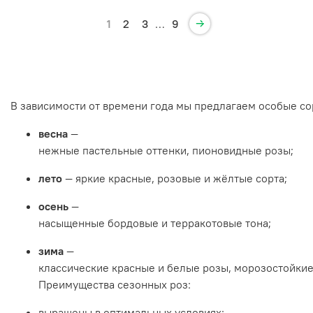
1
2
3
…
9
В
зависимости
от
времени
года
мы
предлагаем
особые
со
весна
—
нежные
пастельные
оттенки,
пионовидные
розы;
лето
— яркие
красные,
розовые
и
жёлтые
сорта;
осень
—
насыщенные
бордовые
и
терракотовые
тона;
зима
—
классические
красные
и
белые
розы,
морозостойки
Преимущества
сезонных
роз:
выращены
в
оптимальных
условиях;