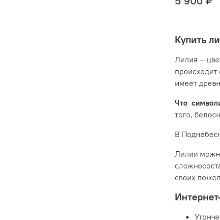
5 900 ₽
Купить ли
Лилия — цве
происходит 
имеет древн
Что символ
того, белос
В Поднебесн
Лилии можно
сложнососта
своих пожел
Интернет-
Утонче