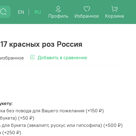
EN
RU
Профиль
Избранное
Корзина
 17 красных роз Россия
Добавить в сравнение
 избранное
укету:
ка без повода для Вашего пожелания
(+
150 ₽
)
букета)
(+
50 ₽
)
для букета (эвкалипт, рускус или гипсофила)
(+
500 ₽
)
а
(+
250 ₽
)