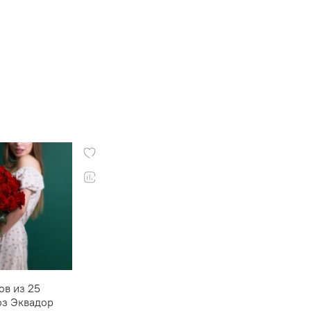
ов из 25
оз Эквадор