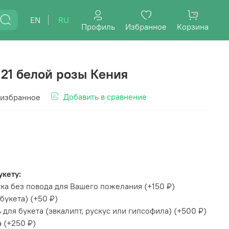
EN
RU
Профиль
Избранное
Корзина
 21 белой розы Кения
Добавить в сравнение
 избранное
укету:
ка без повода для Вашего пожелания
(+
150 ₽
)
букета)
(+
50 ₽
)
для букета (эвкалипт, рускус или гипсофила)
(+
500 ₽
)
а
(+
250 ₽
)