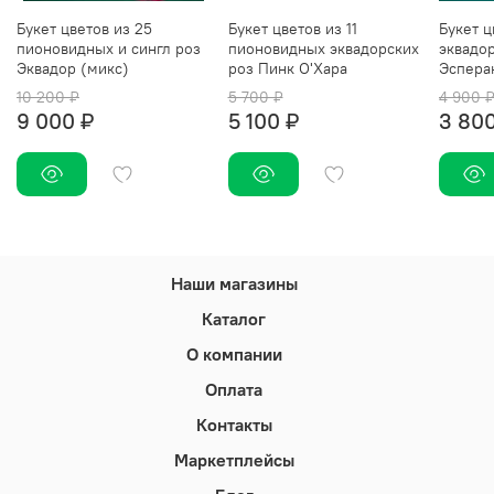
Букет цветов из 25
Букет цветов из 11
Букет ц
пионовидных и сингл роз
пионовидных эквадорских
эквадо
Эквадор (микс)
роз Пинк О'Хара
Эспера
10 200 ₽
5 700 ₽
4 900 
9 000 ₽
5 100 ₽
3 800
Наши магазины
Каталог
О компании
Оплата
Контакты
Маркетплейсы