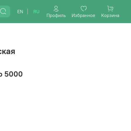
EN
RU
Профиль
Избранное
Корзина
ская
о 5000