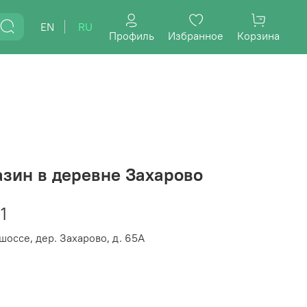
EN
RU
Профиль
Избранное
Корзина
зин в деревне Захарово
1
оссе, дер. Захарово, д. 65А
0