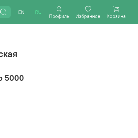
EN
RU
Профиль
Избранное
Корзина
ская
о 5000