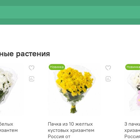
ные растения
Новинка
Новинк
 белых
Пачка из 10 желтых
3 пачк
изантем
кустовых хризантем
хриза
Россия от
Россия