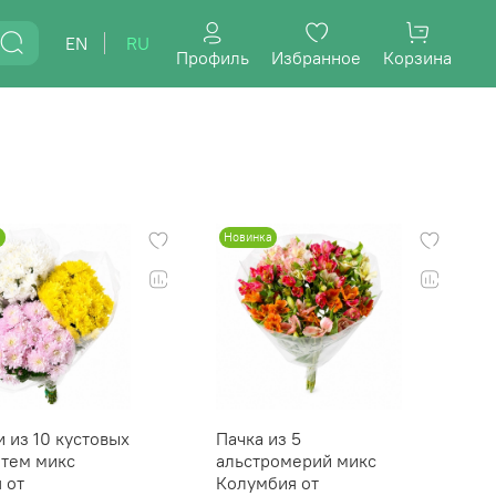
EN
RU
Профиль
Избранное
Корзина
а
Новинка
и из 10 кустовых
Пачка из 5
нтем микс
альстромерий микс
 от
Колумбия от