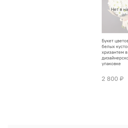
Нет в н
Букет цветов
белых кусто
хризантем в
дизайнерск
упаковке
2 800 ₽