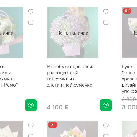
-9%
аличии
Нет в наличии
Не
 с
Монобукет цветов из
Букет 
ами и
разноцветной
белых
иями в
гипсофилы в
хризан
н-Ремо"
элегантной сумочке
дизай
упако
3 300
4 100 ₽
3 00
-13%