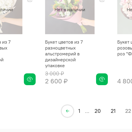
аличии
Нет в наличии
Не
 из 7
Букет цветов из 7
Букет 
вых
разноцветных
розов
альстромерий в
роз "Ф
ой
дизайнерской
упаковке
3 000 ₽
2 600 ₽
4 80
1
20
21
22
…