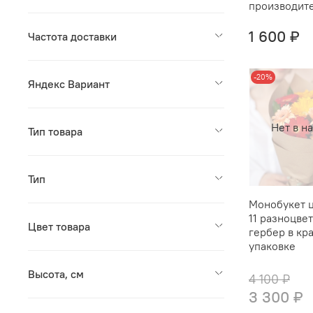
производит
1 600 ₽
Частота доставки
-20%
Яндекс Вариант
Нет в н
Тип товара
Тип
Монобукет ц
11 разноцве
Цвет товара
гербер в кр
упаковке
Высота, см
4 100 ₽
3 300 ₽