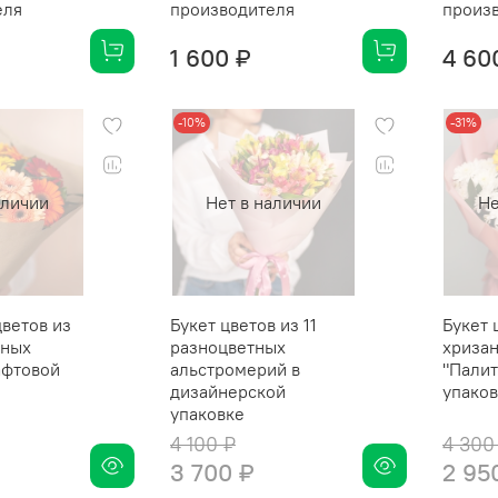
еля
производителя
произ
1 600 ₽
4 60
-10%
-31%
аличии
Нет в наличии
Не
ветов из
Букет цветов из 11
Букет 
тных
разноцветных
хризан
афтовой
альстромерий в
"Палит
дизайнерской
упако
упаковке
4 100 ₽
4 300
3 700 ₽
2 95