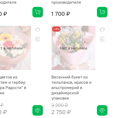
водителя
производителя
0 ₽
1 700 ₽
-14%
т в наличии
Нет в наличии
цветов из
Весенний букет из
тем и гербер
тюльпанов, ирисов и
ра Радости" в
альстромерий в
вке
дизайнерской
упаковке
 ₽
3 200 ₽
0 ₽
2 750 ₽