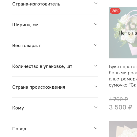
Страна-изготовитель
-26%
Ширина, см
Нет в н
Вес товара, г
Количество в упаковке, шт
Букет цветов
белыми роз
альстромер
сумочке "Са
Страна происхождения
4 700 ₽
3 500 ₽
Кому
Повод