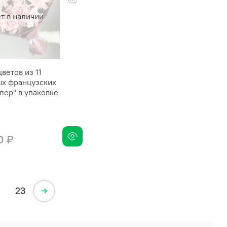
т в наличии
цветов из 11
ых французских
лер" в упаковке
0 ₽
23