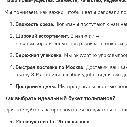
Наши
преимущества:
свежесть,
качество,
надёжнос
Мы
понимаем,
как
важно,
чтобы
цветы
радовали
по
Свежесть
среза.
Тюльпаны
поступают
к
нам
на
Широкий
ассортимент.
В
наличии
—
десятки
сортов
тюльпанов
разных
оттенков
и
Бережная
упаковка.
Мы
аккуратно
упаковывае
Быстрая
доставка
по
Москве.
Доставим
ваш
за
к
утру
8
Марта
или
в
любой
удобный
для
вас
д
Доступные
цены.
Мы
предлагаем
честные
цен
Как
выбрать
идеальный
букет
тюльпанов?
Ориентируйтесь
на
предпочтения
получателя
и
пов
Монобукет
из
15–25
тюльпанов
—