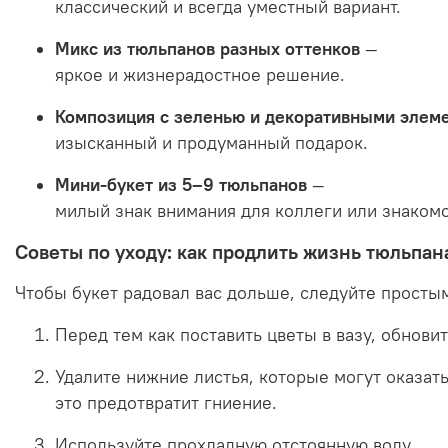
классический
и
всегда
уместный
вариант.
Микс
из
тюльпанов
разных
оттенков
—
яркое
и
жизнерадостное
решение.
Композиция
с
зеленью
и
декоративными
элем
изысканный
и
продуманный
подарок.
Мини‑букет
из
5–9
тюльпанов
—
милый
знак
внимания
для
коллеги
или
знакомо
Советы
по
уходу:
как
продлить
жизнь
тюльпан
Чтобы
букет
радовал
вас
дольше,
следуйте
просты
Перед
тем
как
поставить
цветы
в
вазу,
обнови
Удалите
нижние
листья,
которые
могут
оказат
это
предотвратит
гниение.
Используйте
прохладную
отстоянную
воду.