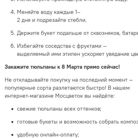
Меняйте
воду
каждые
1–
2
дня
и
подрезайте
стебли.
Держите
букет
подальше
от
сквозняков,
батар
Избегайте
соседства
с
фруктами
—
выделяемый
ими
этилен
ускоряет
увядание
цв
Закажите
тюльпаны
к
8
Марта
прямо
сейчас!
Не
откладывайте
покупку
на
последний
момент
—
популярные
сорта
разлетаются
быстро!
В
нашем
интернет-магазине
Мосцветок
вы
найдёте:
свежие
тюльпаны
всех
оттенков;
готовые
букеты
и
возможность
собрать
компо
удобную
онлайн‑оплату;